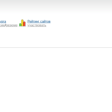
урга
Рейтинг сайтов
сию
/
резюме
участвовать