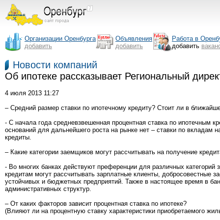
Организации Оренбурга
Объявления
Работа в Оренб
добавить
добавить
добавить
вакан
Новости компаний
Об ипотеке рассказывает Региональный дирек
4 июля 2013 11:27
– Средний размер ставки по ипотечному кредиту? Стоит ли в ближайш
- С начала года средневзвешенная процентная ставка по ипотечным к
оснований для дальнейшего роста на рынке нет – ставки по вкладам н
кредиты.
– Какие категории заемщиков могут рассчитывать на получение креди
- Во многих банках действуют преференции для различных категорий з
кредитам могут рассчитывать зарплатные клиенты, добросовестные з
устойчивых и бюджетных предприятий. Также в настоящее время в бан
административных структур.
– От каких факторов зависит процентная ставка по ипотеке?
(Влияют ли на процентную ставку характеристики приобретаемого жиль