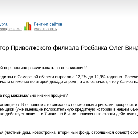
урга
Рейтинг сайтов
сию
/
резюме
участвовать
тор Приволжского филиала Росбанка Олег Винд
ей перспективе рассчитывать на ее снижение?
редитам в Самарской области выросла с 12,2% до 12,9% годовых. Рассчи
ачали снижение во второй декаде апреля, а это означает, что у банков
та под максимально низкий процент?
аемщиков. В основном это связано с пониженными рисками просрочек и 
аемщики (уже имеющие положительную кредитную историю в нашем банке
ке действует акция – с 7 июня по 6 июля пониженные ставки действуют
я (частный дом, новостройка, вторичный фонд, строящийся объект) срок