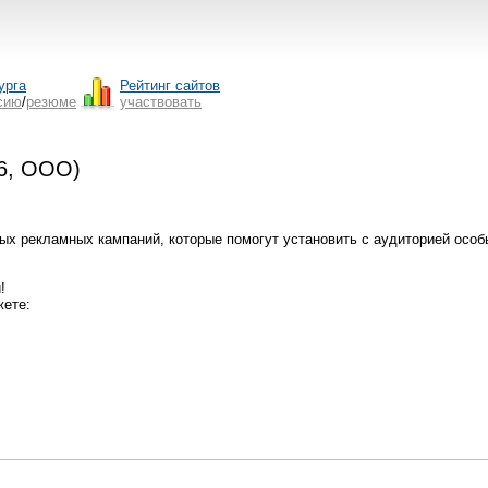
урга
Рейтинг сайтов
сию
/
резюме
участвовать
56, ООО)
ых рекламных кампаний, которые помогут установить с аудиторией особы
!
жете: