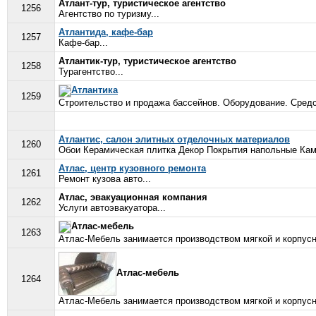
Атлант-тур, туристическое агентство
1256
Агентство по туризму...
Атлантида, кафе-бар
1257
Кафе-бар...
Атлантик-тур, туристическое агентство
1258
Турагентство...
Атлантика
1259
Строительство и продажа бассейнов. Оборудование. Средст
Атлантис, салон элитных отделочных материалов
1260
Обои Керамическая плитка Декор Покрытия напольные Кам
Атлас, центр кузовного ремонта
1261
Ремонт кузова авто...
Атлас, эвакуационная компания
1262
Услуги автоэвакуатора...
Атлас-мебель
1263
Атлас-Мебель занимается производством мягкой и корпусн
Атлас-мебель
1264
Атлас-Мебель занимается производством мягкой и корпусн