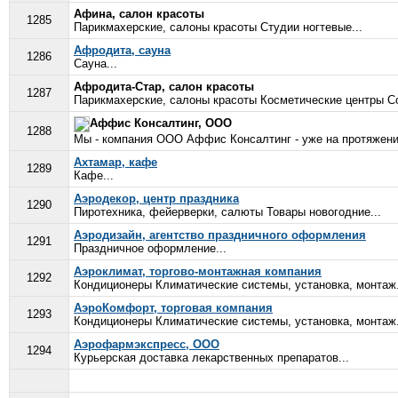
Афина, салон красоты
1285
Парикмахерские, салоны красоты Студии ногтевые...
Афродита, сауна
1286
Сауна...
Афродита-Стар, салон красоты
1287
Парикмахерские, салоны красоты Косметические центры Со
Аффис Консалтинг, ООО
1288
Мы - компания ООО Аффис Консалтинг - уже на протяжении
Ахтамар, кафе
1289
Кафе...
Аэродекор, центр праздника
1290
Пиротехника, фейерверки, салюты Товары новогодние...
Аэродизайн, агентство праздничного оформления
1291
Праздничное оформление...
Аэроклимат, торгово-монтажная компания
1292
Кондиционеры Климатические системы, установка, монтаж.
АэроКомфорт, торговая компания
1293
Кондиционеры Климатические системы, установка, монтаж.
Аэрофармэкспресс, ООО
1294
Курьерская доставка лекарственных препаратов...