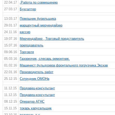
22.04.17
.Работа по совмещению
27.03.17
Бухгалтер
13.03.17
Помощник бурильщика
29.01.17
маршрутный мерчендайзер
24.11.16
кассир
19.07.16
Мерчендайзер , Торговый представитель
15.07.16
преподаватель
09.06.16
Торговля
05.03.16
Газорезчик, слесарь ремонтник.
01.02.16
Машинист бульдозера,фронтального погрузчика.Экскав
22.01.16
Производитель работ
25.12.15
Сотрудник ОМОНа
11.12.15
Продавец-консультант
11.12.15
Продавец-консультант
08.12.15
Оператор АГНС
15.11.15
токарь карусельщик
22.10.15
водитель в с