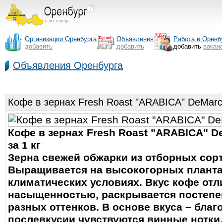
Организации Оренбурга
Объявления
Работа в Оренб
добавить
добавить
добавить
вакан
Объявления Оренбурга
Кофе в зернах Fresh Roast "ARABICA" DeMar
Кофе в зернах Fresh Roast "ARABICA" De
за 1 кг
Зерна свежей обжарки из отборных сорт
Выращивается на высокогорных планта
климатических условиях. Вкус кофе отл
насыщенностью, раскрывается постепе
разных оттенков. В основе вкуса – благ
послевкусии чувствуются винные нотки