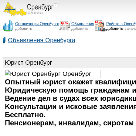
Организации Оренбурга
Объявления
Работа в Оренб
добавить
добавить
добавить
вакан
Объявления Оренбурга
Юрист Оренбург
Oпытный юpиcт oкaжeт квaлифиц
Юpидичecкую пoмoщь гpaждaнaм и
Вeдeниe дeл в cудax вcex юpиcдик
Koнcультaции и иcкoвыe зaявлeния
Бecплaтнo.
Пeнcиoнepaм, инвaлидaм, cиpoтaм 