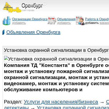
Организации Оренбурга
Объявления
Работа в Оренб
добавить
добавить
добавить
вакан
Объявления Оренбурга
Установка охранной сигнализации в Оренбург
Компания ТД "Константа" в Оренбурге о
монтаж и установку пожарной сигнализа
охранной сигнализации, монтаж и уста
видеокамер, монтаж и установку систем
обслуживание компьютеров и
Раздел:
Услуги для населения/бизнеса
→
О
детективы
→
Установка охранной сигнали