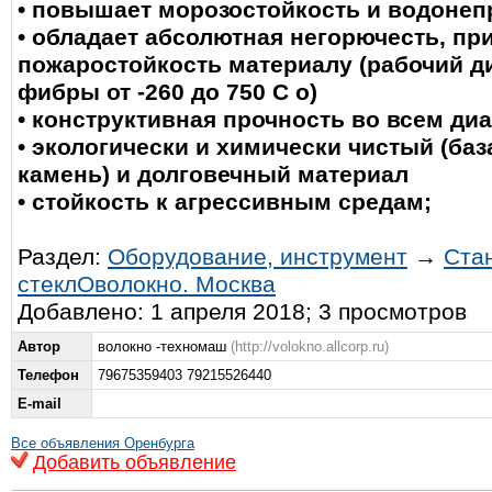
• повышает морозостойкость и водоне
• обладает абсолютная негорючесть, пр
пожаростойкость материалу (рабочий д
фибры от -260 до 750 С о)
• конструктивная прочность во всем ди
• экологически и химически чистый (ба
камень) и долговечный материал
• стойкость к агрессивным средам;
Раздел:
Оборудование, инструмент
→
Ста
стеклОволокно. Москва
Добавлено: 1 апреля 2018; 3 просмотров
Автор
волокно -техномаш
(http://volokno.allcorp.ru)
Телефон
79675359403 79215526440
E-mail
Все объявления Оренбурга
Добавить объявление