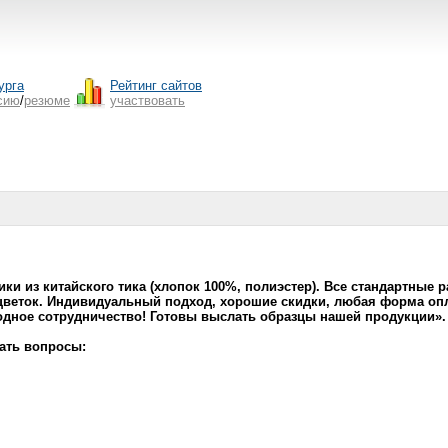
урга
Рейтинг сайтов
сию
/
резюме
участвовать
и из китайского тика (хлопок 100%, полиэстер). Все стандартные р
асцветок. Индивидуальный подход, хорошие скидки, любая форма 
одное сотрудничество! Готовы выслать образцы нашей продукции».
ать вопросы: