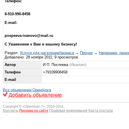
Телефон:
8-910-990-8458
E-mail:
pospeeva-ivanovo@mail.ru
С Уважением к Вам и вашему бизнесу!
Раздел:
Услуги для населения/бизнеса
→
Прочее
→
Наперники, прои
Добавлено: 28 ноября 2011; 9 просмотров
Автор
И.П. Поспеева
(Иваново)
Телефон
+79109908458
E-mail
Все объявления Оренбурга
Добавить объявление
Copyright © «
Оренбург 7
», 2010-2011
Контакты
Реклама на сайте
Правовая информация
Карта портала