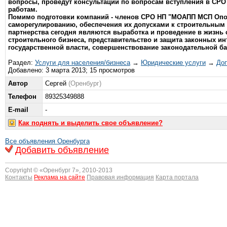
вопросы, проведут консультации по вопросам вступления в СРО 
работам.
Помимо подготовки компаний - членов СРО НП "МОАПП МСП Опор
саморегулированию, обеспечения их допусками к строительным
партнерства сегодня являются выработка и проведение в жизнь
строительного бизнеса, представительство и защита законных ин
государственной власти, совершенствование законодательной ба
Раздел:
Услуги для населения/бизнеса
→
Юридические услуги
→
Доп
Добавлено: 3 марта 2013; 15 просмотров
Автор
Сергей
(Оренбург)
Телефон
89325349888
E-mail
-
Как поднять и выделить свое объявление?
Все объявления Оренбурга
Добавить объявление
Copyright © «
Оренбург 7
», 2010-2013
Контакты
Реклама на сайте
Правовая информация
Карта портала