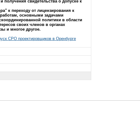
и получения свидетельства о допуске к
а" к переходу от лицензирования к
 работам, основными задачами
 скоординированной политики в области
тересов своих членов в органах
зы и многое другое.
уск СРО проектировщиков в Оренбурге