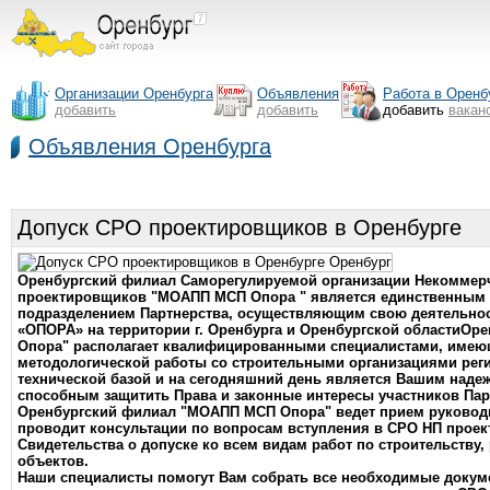
Организации Оренбурга
Объявления
Работа в Оренб
добавить
добавить
добавить
вакан
Объявления Оренбурга
Допуск СРО проектировщиков в Оренбурге
Оренбургский филиал Саморегулируемой организации Некоммерч
проектировщиков "МОАПП МСП Опора " является единственным
подразделением Партнерства, осуществляющим свою деятельно
«ОПОРА» на территории г. Оренбурга и Оренбургской областиО
Опора" располагает квалифицированными специалистами, име
методологической работы со строительными организациями рег
технической базой и на сегодняшний день является Вашим над
способным защитить Права и законные интересы участников Пар
Оренбургский филиал "МОАПП МСП Опора" ведет прием руководи
проводит консультации по вопросам вступления в СРО НП прое
Свидетельства о допуске ко всем видам работ по строительству,
объектов.
Наши специалисты помогут Вам собрать все необходимые докуме