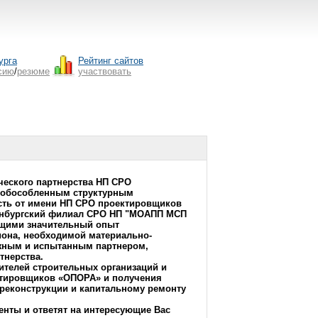
урга
Рейтинг сайтов
сию
/
резюме
участвовать
еского партнерства НП СРО
 обособленным структурным
сть от имени НП СРО проектировщиков
ренбургский филиал СРО НП "МОАПП МСП
ющими значительный опыт
иона, необходимой материально-
ежным и испытанным партнером,
тнерства.
телей строительных организаций и
ктировщиков «ОПОРА» и получения
 реконструкции и капитальному ремонту
нты и ответят на интересующие Вас