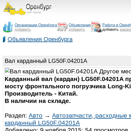
Организации Оренбурга
Объявления
Работа в Оренб
добавить
добавить
добавить
вакан
Объявления Оренбурга
Вал карданный LG50F.04201A
Карданный вал (кардан) LG50F.04201A 
мосту фронтального погрузчика Long-K
Производитель - Китай.
В наличии на складе.
Раздел:
Авто
→
Автозапчасти, расходные
карданный LG50F.04201A
Добавлено: 9 ноября 2015; 54 просмотров