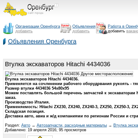
Организации Оренбурга
Объявления
Работа в Оренб
добавить
добавить
добавить
вакан
Объявления Оренбурга
Втулка экскаваторов Hitachi 4434036
Втулка экскаваторов Hitachi 4434036.
Применяется на сочленении рабочего оборудрвания рукоять - тяг
Размер втулки 4434036 54х80х95
Можем поставлять большой перечень запчастей к экскаваторам Hi
заказ.
Производство Италия.
Применяемость: Hitachi ZX230, ZX240, ZX240-3, ZX250, ZX250-3, ZX2
Складская позиция.
Доставка авто, авиа и ж/д компаниями по регионам России и стр
Раздел:
Авто
→
Автозапчасти, расходные материалы
→
Втулка экска
Добавлено: 19 апреля 2016; 95 просмотров