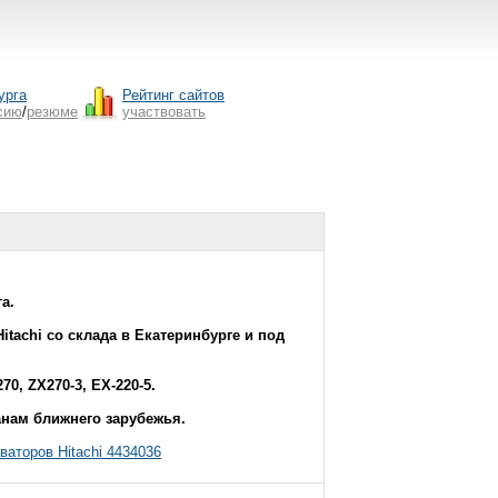
урга
Рейтинг сайтов
сию
/
резюме
участвовать
а.
tachi со склада в Екатеринбурге и под
70, ZX270-3, EX-220-5.
анам ближнего зарубежья.
ваторов Hitachi 4434036