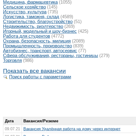
Медицина, фармацевтика
(1055)
Сельское хозяйство
(145)
Искусство, культура
(735)
Логистика, таможня, склад
(4589)
Строительство, благоустройство
(51)
Недвижимость, риэлтeрство
(269)
Игорный, модельный и шоу-бизнес
(425)
Работа для студентов
(4772)
Охрана, безопасность, милиция
(2089)
Промышленность, производство
(839)
Автобизнес, транспорт, автосервис
(77)
Сфера обслуживания, рестораны, гостиницы
(279)
Торговля
(986)
Показать все вакансии
Поиск работы с параметрами
Дата
Вакансия/Резюме
09.07.21
Вакансия Удалённая работа на дому через интернет