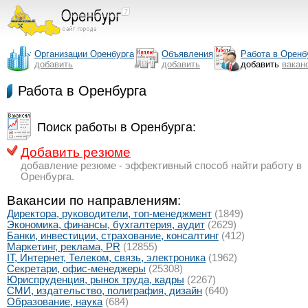
Организации Оренбурга
Объявления
Работа в Оренб
добавить
добавить
добавить
вакан
Работа в Оренбурга
Поиск работы в Оренбурга:
Добавить резюме
добавление резюме - эффективный способ найти работу в
Оренбурга.
Вакансии по направлениям:
Директора, руководители, топ-менеджмент
(1849)
Экономика, финансы, бухгалтерия, аудит
(2629)
Банки, инвестиции, страхование, консалтинг
(412)
Маркетинг, реклама, PR
(12855)
IT, Интернет, Телеком, связь, электроника
(1962)
Секретари, офис-менеджеры
(25308)
Юриспруденция, рынок труда, кадры
(2267)
СМИ, издательство, полиграфия, дизайн
(640)
Образование, наука
(684)