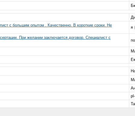
Б
Д
ст с большим опытом . Качественно. В короткие сроки. Не
я
сертации. При желании заключается договор. Специалист с
п
М
Е
Н
М
А
pl
Т