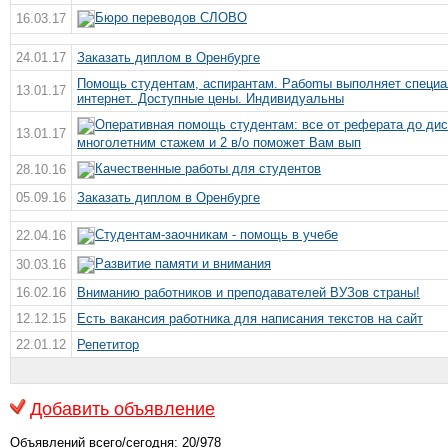
Бюро переводов СЛОВО
16.03.17
24.01.17
Заказать диплом в Оренбурге
Помощь студентам, аспирантам. Paбomы выполняет специали
13.01.17
интернет. Доступные цены. Индивидуальны
Оперативная помощь студентам: все от реферата до дис
13.01.17
многолетним стажем и 2 в/о поможет Вам вып
Качественные работы для студентов
28.10.16
05.09.16
Заказать диплом в Оренбурге
Студентам-заочникам - помощь в учебе
22.04.16
Развитие памяти и внимания
30.03.16
16.02.16
Вниманию работников и преподавателей ВУЗов страны!
12.12.15
Есть вакансия работника для написания текстов на сайт
22.01.12
Репетитор
Добавить объявление
Объявлений всего/сегодня: 20/978