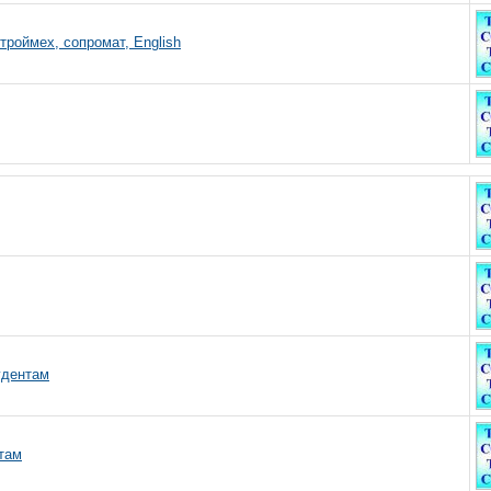
тpoймeх, coпpoмaт, English
удентам
там