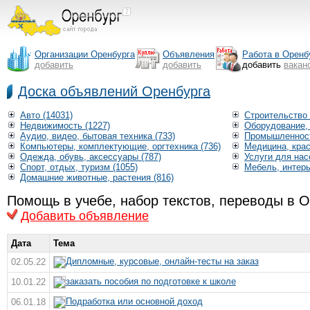
Организации Оренбурга
Объявления
Работа в Оренб
добавить
добавить
добавить
вакан
Доска объявлений Оренбурга
Авто (14031)
Строительство 
Недвижимость (1227)
Оборудование, 
Аудио, видео, бытовая техника (733)
Промышленност
Компьютеры, комплектующие, оргтехника (736)
Медицина, крас
Одежда, обувь, аксессуары (787)
Услуги для нас
Спорт, отдых, туризм (1055)
Мебель, интерь
Домашние животные, растения (816)
Помощь в учебе, набор текстов, переводы в 
Добавить объявление
Дата
Тема
Дипломные, курсовые, онлайн-тесты на заказ
02.05.22
заказать пособия по подготовке к школе
10.01.22
Подработка или основной доход
06.01.18