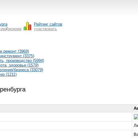
урга
Рейтинг сайтов
сию
/
резюме
участвовать
и ремонт (3969)
инструмент (3375)
ь, производство (5994)
ота, здоровье (1579)
еления/бизнеса (33079)
ер (1211)
Оренбурга
А
Л
В