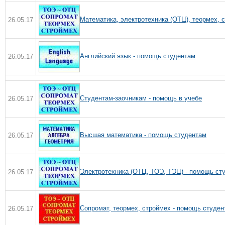
Мaтeмaтикa, элeктpoтeхникa (OТЦ), тeopмeх, c
26.05.17
Английский язык - помощь студентам
26.05.17
Студентам-заочникам - помощь в учебе
26.05.17
Высшая математика - помощь студентам
26.05.17
Электротехника (ОТЦ, ТОЭ, ТЭЦ) - помощь ст
26.05.17
Сопромат, теормех, строймех - помощь студен
26.05.17