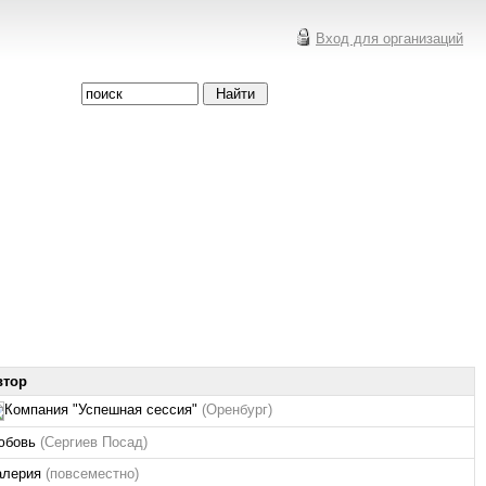
Вход для организаций
втор
Компания "Успешная сессия"
(Оренбург)
юбовь
(Сергиев Посад)
алерия
(повсеместно)