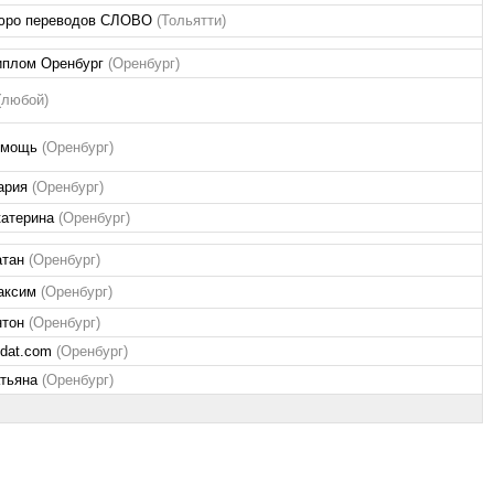
юро переводов СЛОВО
(Тольятти)
иплом Оренбург
(Оренбург)
(любой)
омощь
(Оренбург)
ария
(Оренбург)
катерина
(Оренбург)
атан
(Оренбург)
аксим
(Оренбург)
нтон
(Оренбург)
-dat.com
(Оренбург)
атьяна
(Оренбург)