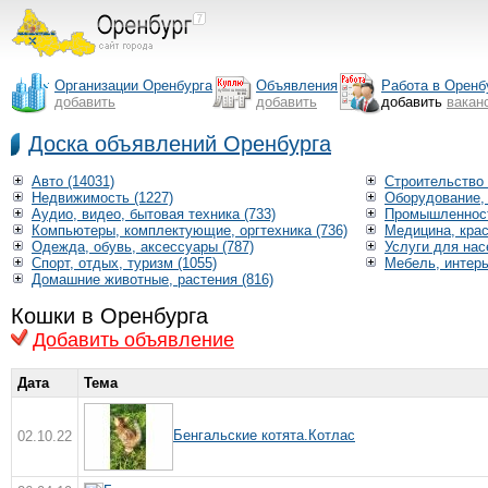
Организации Оренбурга
Объявления
Работа в Оренб
добавить
добавить
добавить
вакан
Доска объявлений Оренбурга
Авто (14031)
Строительство 
Недвижимость (1227)
Оборудование, 
Аудио, видео, бытовая техника (733)
Промышленност
Компьютеры, комплектующие, оргтехника (736)
Медицина, крас
Одежда, обувь, аксессуары (787)
Услуги для нас
Спорт, отдых, туризм (1055)
Мебель, интерь
Домашние животные, растения (816)
Кошки в Оренбурга
Добавить объявление
Дата
Тема
Бенгальские котята.Котлас
02.10.22