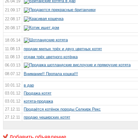
Британские котята в дар
26.04.19
Продаются прекрасные британчики
21.09.17
Красивая кошечка
22.08.17
Котик ищет дом
20.08.17
Шотландские котята
18.05.14
11.08.13
продам милых трёх и двух цветных котят
11.08.13
отдам трёх цветного котёнка
Продажа шотландские вислоухие и прямоухие котята
06.03.13
08.07.12
Внимание!! Пропала кошка!!!
10.01.12
в дар
03.01.12
Продажа котят
03.01.12
котята-продажа
27.12.11
Продаётся котёнок породы Селкирк Рекс
27.12.11
продаю чеширских котят
Добавить объявление