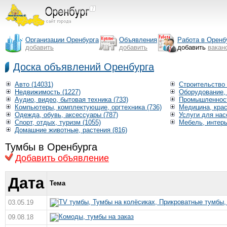
Организации Оренбурга
Объявления
Работа в Оренб
добавить
добавить
добавить
вакан
Доска объявлений Оренбурга
Авто (14031)
Строительство 
Недвижимость (1227)
Оборудование, 
Аудио, видео, бытовая техника (733)
Промышленност
Компьютеры, комплектующие, оргтехника (736)
Медицина, крас
Одежда, обувь, аксессуары (787)
Услуги для нас
Спорт, отдых, туризм (1055)
Мебель, интерь
Домашние животные, растения (816)
Тумбы в Оренбурга
Добавить объявление
Дата
Тема
TV тумбы, Тумбы на колёсиках, Прикроватные тумбы
03.05.19
Комоды, тумбы на заказ
09.08.18